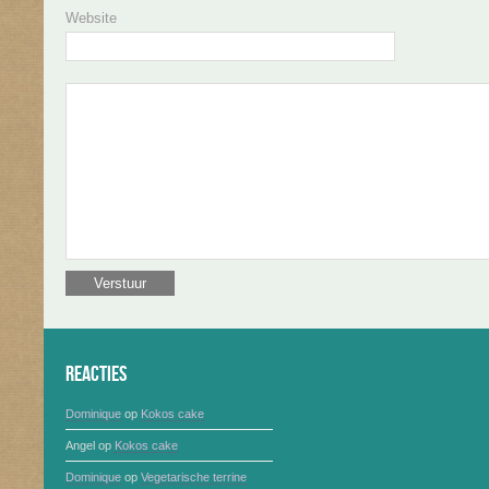
Website
Reacties
Dominique
op
Kokos cake
Angel
op
Kokos cake
Dominique
op
Vegetarische terrine