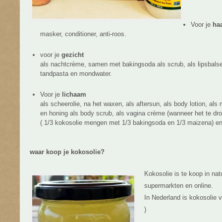
Voor je
ha
masker, conditioner, anti-roos.
voor je
gezicht
als nachtcrème, samen met bakingsoda als scrub, als lipsbals
tandpasta en mondwater.
Voor je
lichaam
als scheerolie, na het waxen, als aftersun, als body lotion, al
en honing als body scrub, als vagina crème (wanneer het te droo
( 1/3 kokosolie mengen met 1/3 bakingsoda en 1/3 maizena) en
waar koop je kokosolie?
Kokosolie is te koop in nat
supermarkten en online.
In Nederland is kokosolie v
)