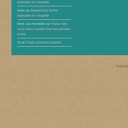
aubergine en courgette
Ineke
op
Vegetarische terrine
aubergine en courgette
Henk-Jan Hondelink
op
Thaise rode
curry kokos noedel soep met garnalen
en kip
Jo
op
Crispy smashed potatoes
Copyrig