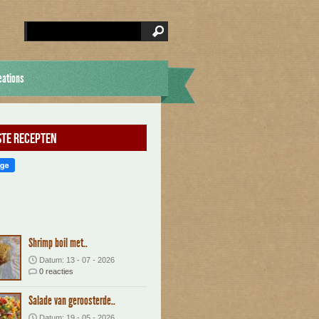
eations
te recepten
Shrimp boil met..
Datum: 13 - 07 - 2026
0 reacties
Salade van geroosterde..
Datum: 19 - 05 - 2026