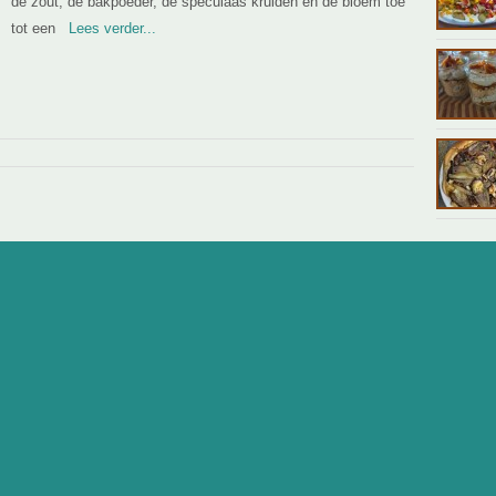
de zout, de bakpoeder, de speculaas kruiden en de bloem toe
tot een
Lees verder...