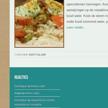
sperziebonen toevoegen. Kook
aanwijzingen op de verpakking
koud water. Kook de eieren in
onder koud stromend water, pel
Lees verder...
CATEGORIE:
RIJST SALADE
Reacties
Dominique
op
Kokos cake
Angel
op
Kokos cake
Dominique
op
Vegetarische terrine
aubergine en courgette