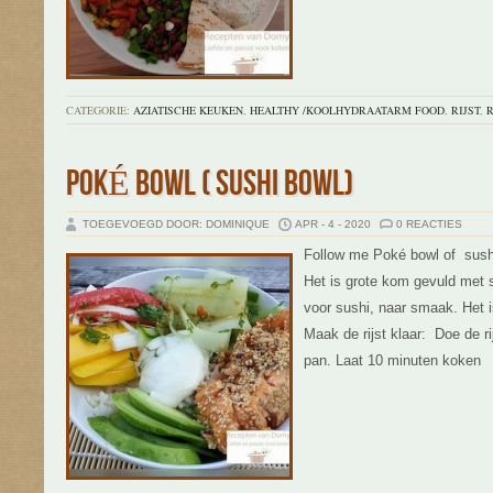
CATEGORIE:
AZIATISCHE KEUKEN
,
HEALTHY /KOOLHYDRAATARM FOOD
,
RIJST
,
R
POKÉ BOWL ( SUSHI BOWL)
TOEGEVOEGD DOOR: DOMINIQUE
APR - 4 - 2020
0 REACTIES
Follow me Poké bowl of sushi
Het is grote kom gevuld met su
voor sushi, naar smaak. Het 
Maak de rijst klaar: Doe de r
pan. Laat 10 minuten koken
L