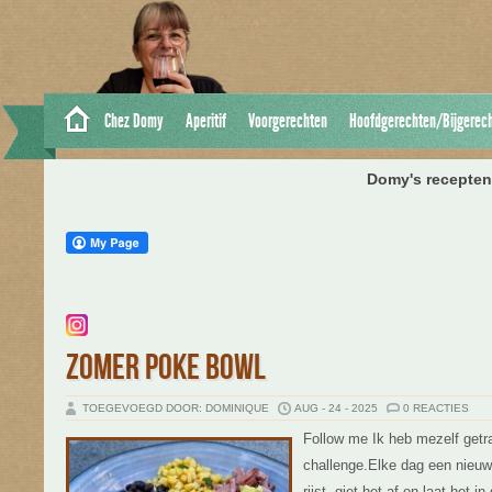
Chez Domy
Aperitif
Voorgerechten
Hoofdgerechten/Bijgerec
Domy's recepten 
ZOMER POKE BOWL
TOEGEVOEGD DOOR: DOMINIQUE
AUG - 24 - 2025
0 REACTIES
Follow me Ik heb mezelf getr
challenge.Elke dag een nieu
rijst, giet het af en laat het 