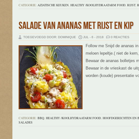
CATEGORIE:
AZIATISCHE KEUKEN
,
HEALTHY /KOOLHYDRAATARM FOOD
,
RIJST
,
R
SALADE VAN ANANAS MET RIJST EN KIP
TOEGEVOEGD DOOR: DOMINIQUE
JUL - 6 - 2018
0 REACTIES
Follow me Snijd de ananas in
meloen lepeltje.( niet de kern, 
Bewaar de ananas bolletjes m
Bewaar in de vrieskast de uit
worden (koude) presentatie v
CATEGORIE:
BBQ
,
HEALTHY /KOOLHYDRAATARM FOOD
,
HOOFDGERECHTEN EN 
SALADES