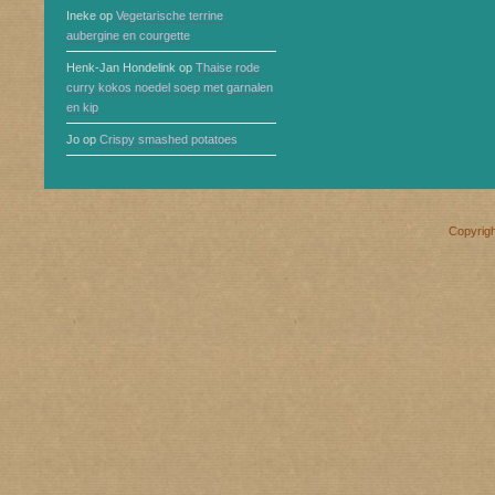
Ineke
op
Vegetarische terrine
aubergine en courgette
Henk-Jan Hondelink
op
Thaise rode
curry kokos noedel soep met garnalen
en kip
Jo
op
Crispy smashed potatoes
Copyrig