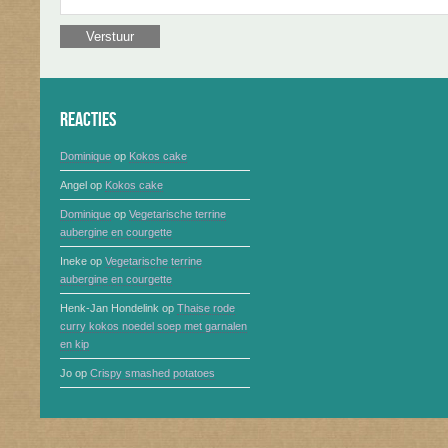
Reacties
Dominique
op
Kokos cake
Angel
op
Kokos cake
Dominique
op
Vegetarische terrine
aubergine en courgette
Ineke
op
Vegetarische terrine
aubergine en courgette
Henk-Jan Hondelink
op
Thaise rode
curry kokos noedel soep met garnalen
en kip
Jo
op
Crispy smashed potatoes