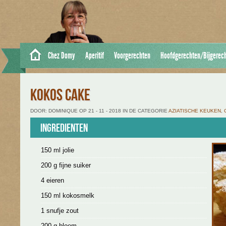
Chez Domy
Aperitif
Voorgerechten
Hoofdgerechten/Bijgerec
KOKOS CAKE
DOOR: DOMINIQUE OP 21 - 11 - 2018 IN DE CATEGORIE
AZIATISCHE KEUKEN
,
Ingredienten
150 ml jolie
200 g fijne suiker
4 eieren
150 ml kokosmelk
1 snufje zout
200 g bloem