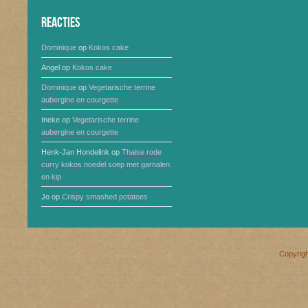
Reacties
Dominique
op
Kokos cake
Angel
op
Kokos cake
Dominique
op
Vegetarische terrine
aubergine en courgette
Ineke
op
Vegetarische terrine
aubergine en courgette
Henk-Jan Hondelink
op
Thaise rode
curry kokos noedel soep met garnalen
en kip
Jo
op
Crispy smashed potatoes
Copyrig