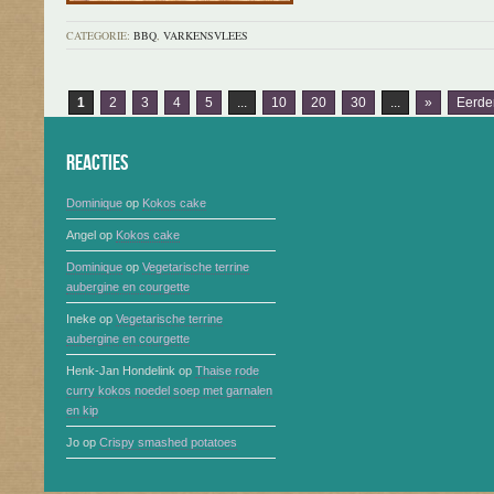
CATEGORIE:
BBQ
,
VARKENSVLEES
1
2
3
4
5
...
10
20
30
...
»
Eerde
Reacties
Dominique
op
Kokos cake
Angel
op
Kokos cake
Dominique
op
Vegetarische terrine
aubergine en courgette
Ineke
op
Vegetarische terrine
aubergine en courgette
Henk-Jan Hondelink
op
Thaise rode
curry kokos noedel soep met garnalen
en kip
Jo
op
Crispy smashed potatoes