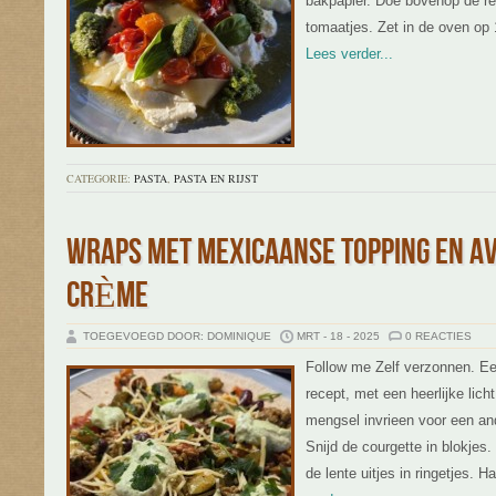
bakpapier. Doe bovenop de re
tomaatjes. Zet in de oven op
Lees verder...
CATEGORIE:
PASTA
,
PASTA EN RIJST
WRAPS MET MEXICAANSE TOPPING EN A
CRÈME
TOEGEVOEGD DOOR: DOMINIQUE
MRT - 18 - 2025
0 REACTIES
Follow me Zelf verzonnen. Ee
recept, met een heerlijke lich
mengsel invrieen voor een ande
Snijd de courgette in blokjes.
de lente uitjes in ringetjes. 