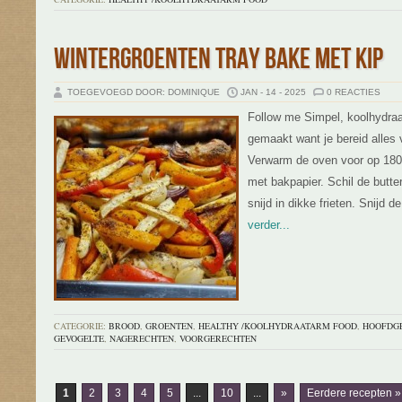
WINTERGROENTEN TRAY BAKE MET KIP
TOEGEVOEGD DOOR: DOMINIQUE
JAN - 14 - 2025
0 REACTIES
Follow me Simpel, koolhydraat
gemaakt want je bereid alles 
Verwarm de oven voor op 180
met bakpapier. Schil de butte
snijd in dikke frieten. Snijd d
verder...
CATEGORIE:
BROOD
,
GROENTEN
,
HEALTHY /KOOLHYDRAATARM FOOD
,
HOOFDGE
GEVOGELTE
,
NAGERECHTEN
,
VOORGERECHTEN
1
2
3
4
5
...
10
...
»
Eerdere recepten »