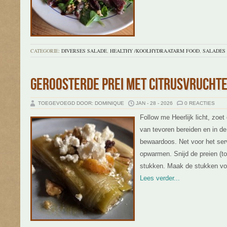
CATEGORIE:
DIVERSES SALADE
,
HEALTHY /KOOLHYDRAATARM FOOD
,
SALADES
GEROOSTERDE PREI MET CITRUSVRUCHTE
TOEGEVOEGD DOOR: DOMINIQUE
JAN - 28 - 2026
0 REACTIES
Follow me Heerlijk licht, zoet
van tevoren bereiden en in de
bewaardoos. Net voor het ser
opwarmen. Snijd de preien (tot
stukken. Maak de stukken voo
Lees verder...