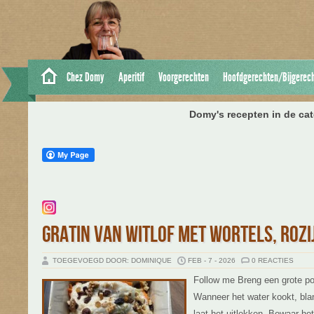
Chez Domy
Aperitif
Voorgerechten
Hoofdgerechten/Bijgerec
Domy's recepten in de cat
GRATIN VAN WITLOF MET WORTELS, ROZI
TOEGEVOEGD DOOR: DOMINIQUE
FEB - 7 - 2026
0 REACTIES
Follow me Breng een grote po
Wanneer het water kookt, bla
laat het uitlekken. Bewaar he