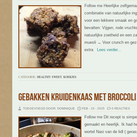
Follow me Heerlijke zelfgema
combinatie van natuurlijke in
voor een lekkere smaak en g
bevatten: Vijgen, rode vrucht
natuurlijke zoetheid en een z
muesli → Voor crunch en gez
extra
Lees verder...
CATEGORIE:
HEALTHY SWEET
,
KOEKJES
GEBAKKEN KRUIDENKAAS MET BROCCOLI
TOEGEVOEGD DOOR: DOMINIQUE
FEB - 10 - 2025
0 REACTIES
Follow me Dit recept is simpe
gemaakt en heerlijk. Ik had 
wortel Nasi van de lidl ( geras