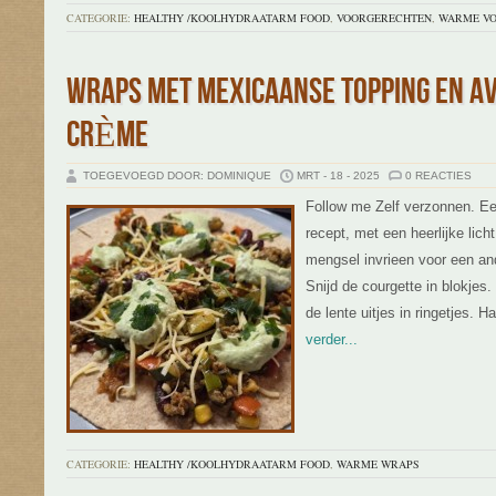
CATEGORIE:
HEALTHY /KOOLHYDRAATARM FOOD
,
VOORGERECHTEN
,
WARME V
WRAPS MET MEXICAANSE TOPPING EN A
CRÈME
TOEGEVOEGD DOOR: DOMINIQUE
MRT - 18 - 2025
0 REACTIES
Follow me Zelf verzonnen. Ee
recept, met een heerlijke lich
mengsel invrieen voor een ande
Snijd de courgette in blokjes.
de lente uitjes in ringetjes. 
verder...
CATEGORIE:
HEALTHY /KOOLHYDRAATARM FOOD
,
WARME WRAPS