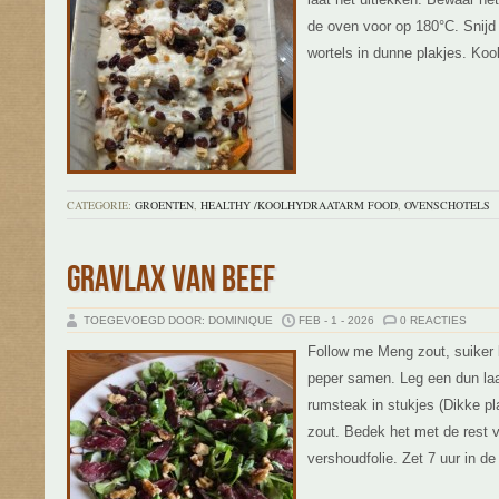
de oven voor op 180°C. Snijd 
wortels in dunne plakjes. Koo
CATEGORIE:
GROENTEN
,
HEALTHY /KOOLHYDRAATARM FOOD
,
OVENSCHOTELS
GRAVLAX VAN BEEF
TOEGEVOEGD DOOR: DOMINIQUE
FEB - 1 - 2026
0 REACTIES
Follow me Meng zout, suiker 
peper samen. Leg een dun laa
rumsteak in stukjes (Dikke pl
zout. Bedek het met de rest v
vershoudfolie. Zet 7 uur in de