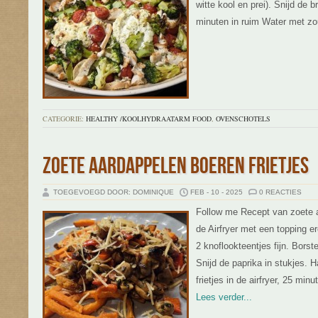
witte kool en prei). Snijd de 
minuten in ruim Water met zo
CATEGORIE:
HEALTHY /KOOLHYDRAATARM FOOD
,
OVENSCHOTELS
ZOETE AARDAPPELEN BOEREN FRIETJES
TOEGEVOEGD DOOR: DOMINIQUE
FEB - 10 - 2025
0 REACTIES
Follow me Recept van zoete a
de Airfryer met een topping ero
2 knoflookteentjes fijn. Bors
Snijd de paprika in stukjes. H
frietjes in de airfryer, 25 mi
Lees verder...