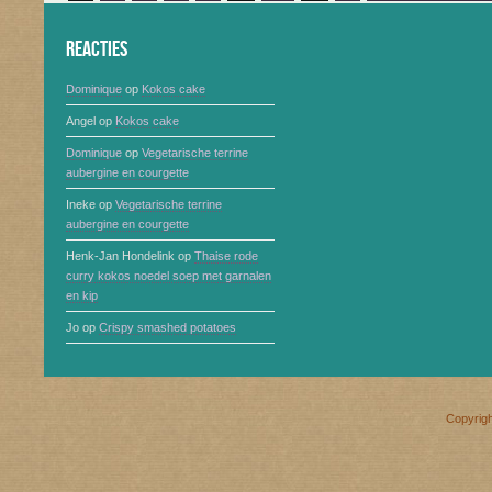
Reacties
Dominique
op
Kokos cake
Angel
op
Kokos cake
Dominique
op
Vegetarische terrine
aubergine en courgette
Ineke
op
Vegetarische terrine
aubergine en courgette
Henk-Jan Hondelink
op
Thaise rode
curry kokos noedel soep met garnalen
en kip
Jo
op
Crispy smashed potatoes
Copyrig