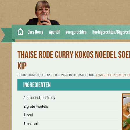
Chez Domy
Aperitif
Voorgerechten
Hoofdgerechten/Bijgerec
THAISE RODE CURRY KOKOS NOEDEL SOE
KIP
DOOR: DOMINIQUE OP 9 - 03 - 2020 IN DE CATEGORIE
AZIATISCHE KEUKEN
,
S
Ingredienten
4 kippendijen filets
2 grote wortels
1 prei
1 paksoi