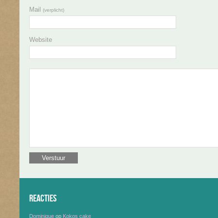
Mail
(verplicht)
Website
Reacties
Dominique
op
Kokos cake