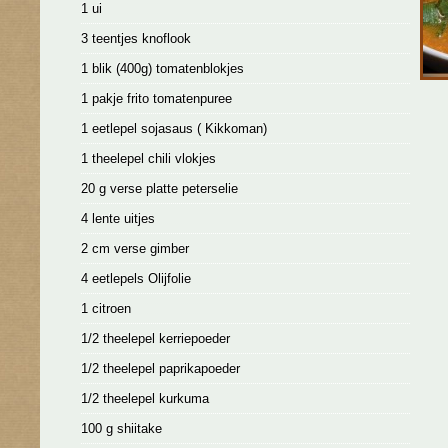
1 ui
3 teentjes knoflook
1 blik (400g) tomatenblokjes
1 pakje frito tomatenpuree
1 eetlepel sojasaus ( Kikkoman)
1 theelepel chili vlokjes
20 g verse platte peterselie
4 lente uitjes
2 cm verse gimber
4 eetlepels Olijfolie
1 citroen
1/2 theelepel kerriepoeder
1/2 theelepel paprikapoeder
1/2 theelepel kurkuma
100 g shiitake