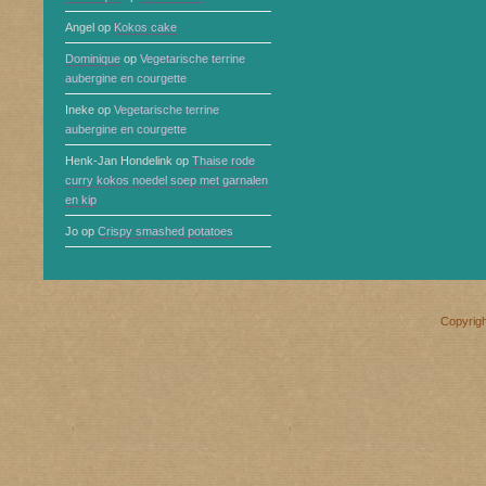
Angel
op
Kokos cake
Dominique
op
Vegetarische terrine
aubergine en courgette
Ineke
op
Vegetarische terrine
aubergine en courgette
Henk-Jan Hondelink
op
Thaise rode
curry kokos noedel soep met garnalen
en kip
Jo
op
Crispy smashed potatoes
Copyrig