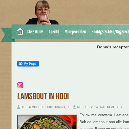
Chez Domy
Aperitif
Voorgerechten
Hoofdgerechten/Bijgerec
Domy's recepten
LAMSBOUT IN HOOI
TOEGEVOEGD DOOR: DOMINIQUE
MEI - 10 - 2024
0 REACTIES
Follow me Verwarm 1 eetlepel o
Bak de lamsbout aan alle ka
minuten. Breng op smaak met 