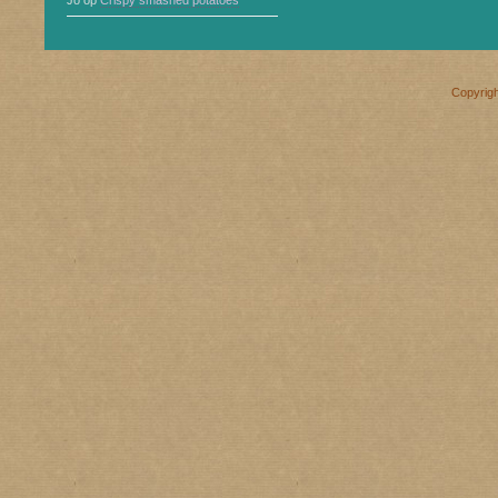
Jo
op
Crispy smashed potatoes
Copyrig