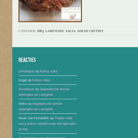
CATEGORIE:
BBQ
,
LAMSVLEES
,
SALSA, JAM EN CHUTNEY
Reacties
Dominique
op
Kokos cake
Angel
op
Kokos cake
Dominique
op
Vegetarische terrine
aubergine en courgette
Ineke
op
Vegetarische terrine
aubergine en courgette
Henk-Jan Hondelink
op
Thaise rode
curry kokos noedel soep met garnalen
en kip