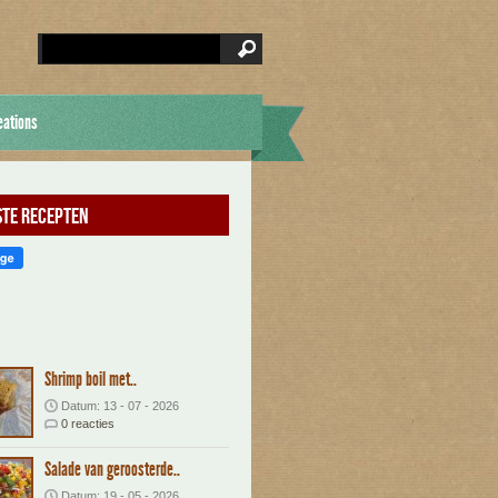
eations
te recepten
Shrimp boil met..
Datum: 13 - 07 - 2026
0 reacties
Salade van geroosterde..
Datum: 19 - 05 - 2026