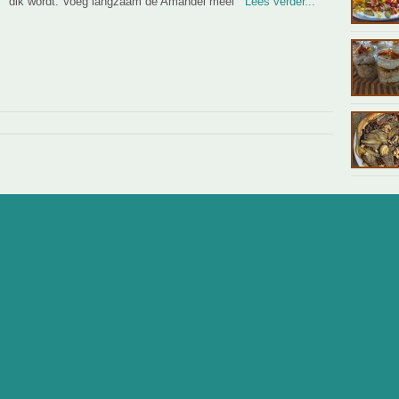
dik wordt. Voeg langzaam de Amandel meel
Lees verder...