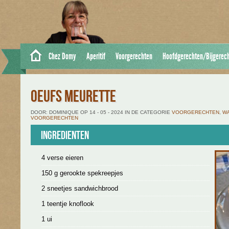
Chez Domy
Aperitif
Voorgerechten
Hoofdgerechten/Bijgerec
OEUFS MEURETTE
DOOR: DOMINIQUE OP 14 - 05 - 2024 IN DE CATEGORIE
VOORGERECHTEN
,
W
VOORGERECHTEN
Ingredienten
4 verse eieren
150 g gerookte spekreepjes
2 sneetjes sandwichbrood
1 teentje knoflook
1 ui