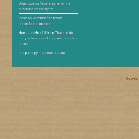
Dominique
op
Vegetarische terrine
aubergine en courgette
Ineke
op
Vegetarische terrine
aubergine en courgette
Henk-Jan Hondelink
op
Thaise rode
curry kokos noedel soep met garnalen
en kip
Jo
op
Crispy smashed potatoes
Copyrig