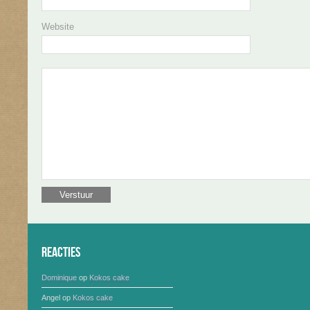
Website
Reacties
Dominique
op
Kokos cake
Angel
op
Kokos cake