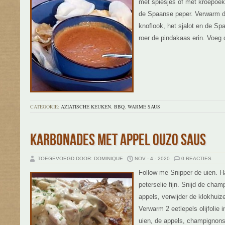
met spiesjes of met kroepoek
de Spaanse peper. Verwarm de
knoflook, het sjalot en de Sp
roer de pindakaas erin. Voeg 
CATEGORIE:
AZIATISCHE KEUKEN
,
BBQ
,
WARME SAUS
KARBONADES MET APPEL OUZO SAUS
TOEGEVOEGD DOOR: DOMINIQUE
NOV - 4 - 2020
0 REACTIES
Follow me Snipper de uien. H
peterselie fijn. Snijd de cham
appels, verwijder de klokhuize
Verwarm 2 eetlepels olijfolie
uien, de appels, champignons