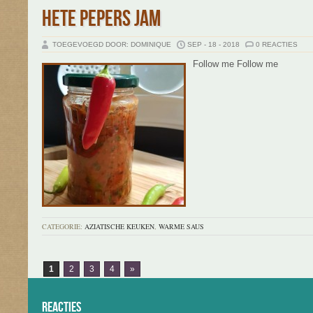
HETE PEPERS JAM
TOEGEVOEGD DOOR: DOMINIQUE
SEP - 18 - 2018
0 REACTIES
Follow me Follow me
CATEGORIE:
AZIATISCHE KEUKEN
,
WARME SAUS
1
2
3
4
»
Reacties