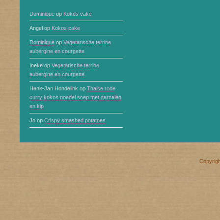
Dominique
op
Kokos cake
Angel
op
Kokos cake
Dominique
op
Vegetarische terrine
aubergine en courgette
Ineke
op
Vegetarische terrine
aubergine en courgette
Henk-Jan Hondelink
op
Thaise rode
curry kokos noedel soep met garnalen
en kip
Jo
op
Crispy smashed potatoes
Copyrig