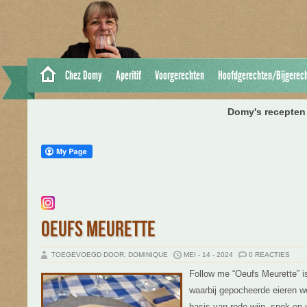
Chez Domy
Aperitif
Voorgerechten
Hoofdgerechten/Bijgerec
Domy's recepten 
OEUFS MEURETTE
TOEGEVOEGD DOOR: DOMINIQUE
MEI - 14 - 2024
0 REACTIES
Follow me “Oeufs Meurette” i
waarbij gepocheerde eieren w
basis van rode wijn, spek en 