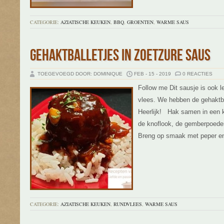
CATEGORIE:
AZIATISCHE KEUKEN
,
BBQ
,
GROENTEN
,
WARME SAUS
GEHAKTBALLETJES IN ZOETZURE SAUS
TOEGEVOEGD DOOR: DOMINIQUE
FEB - 15 - 2019
0 REACTIES
Follow me Dit sausje is ook l
vlees. We hebben de gehaktbal
Heerlijk! Hak samen in een 
de knoflook, de gemberpoeder
Breng op smaak met peper en
CATEGORIE:
AZIATISCHE KEUKEN
,
RUNDVLEES
,
WARME SAUS