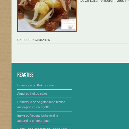
tot ze karamelliseren. Blus m
CATEGORIE:
GROENTEN
Reacties
Dominique
op
Kokos cake
Angel
op
Kokos cake
Dominique
op
Vegetarische terrine
aubergine en courgette
Ineke
op
Vegetarische terrine
aubergine en courgette