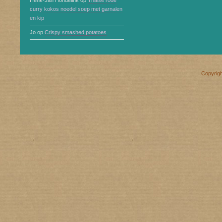
Henk-Jan Hondelink
op
Thaise rode
curry kokos noedel soep met garnalen
en kip
Jo
op
Crispy smashed potatoes
Copyrig