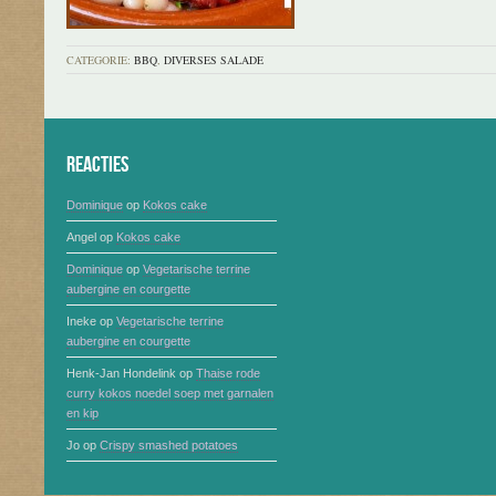
CATEGORIE:
BBQ
,
DIVERSES SALADE
Reacties
Dominique
op
Kokos cake
Angel
op
Kokos cake
Dominique
op
Vegetarische terrine
aubergine en courgette
Ineke
op
Vegetarische terrine
aubergine en courgette
Henk-Jan Hondelink
op
Thaise rode
curry kokos noedel soep met garnalen
en kip
Jo
op
Crispy smashed potatoes