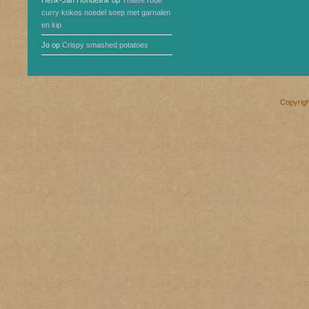
Henk-Jan Hondelink
op
Thaise rode
curry kokos noedel soep met garnalen
en kip
Jo
op
Crispy smashed potatoes
Copyrig