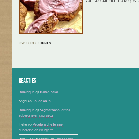
vel. Doe dat met alle koejes. 
CATEGORIE:
KOEKJES
Reacties
Dominique
op
Kokos cake
Angel
op
Kokos cake
Dominique
op
Vegetarische terrine
aubergine en courgette
Ineke
op
Vegetarische terrine
aubergine en courgette