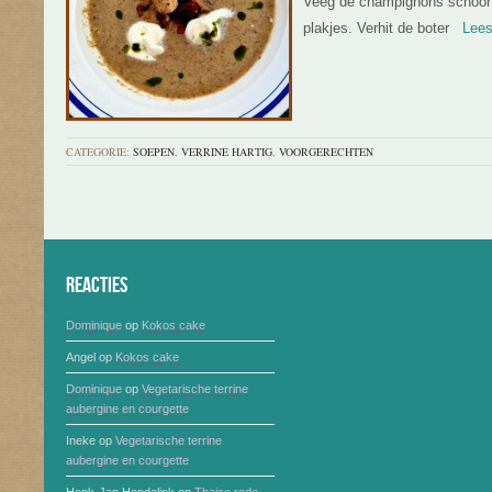
Veeg de champignons schoon 
plakjes. Verhit de boter
Lees v
CATEGORIE:
SOEPEN
,
VERRINE HARTIG
,
VOORGERECHTEN
Reacties
Dominique
op
Kokos cake
Angel
op
Kokos cake
Dominique
op
Vegetarische terrine
aubergine en courgette
Ineke
op
Vegetarische terrine
aubergine en courgette