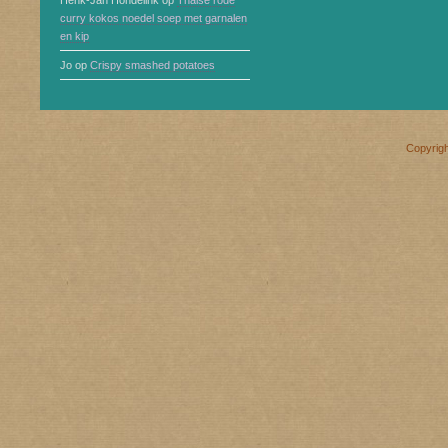
Henk-Jan Hondelink
op
Thaise rode
curry kokos noedel soep met garnalen
en kip
Jo
op
Crispy smashed potatoes
Copyrig