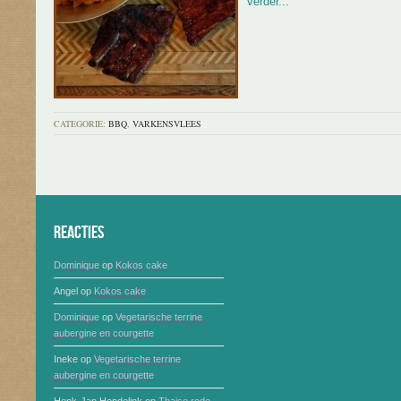
verder...
CATEGORIE:
BBQ
,
VARKENSVLEES
Reacties
Dominique
op
Kokos cake
Angel
op
Kokos cake
Dominique
op
Vegetarische terrine
aubergine en courgette
Ineke
op
Vegetarische terrine
aubergine en courgette