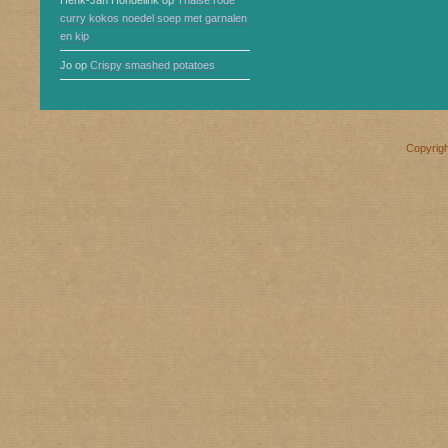
Henk-Jan Hondelink
op
Thaise rode
curry kokos noedel soep met garnalen
en kip
Jo
op
Crispy smashed potatoes
Copyrig