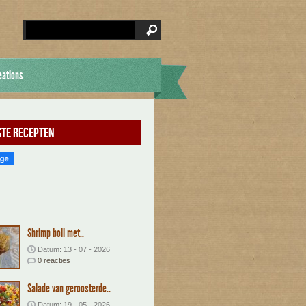
eations
te recepten
Shrimp boil met..
Datum: 13 - 07 - 2026
0 reacties
Salade van geroosterde..
Datum: 19 - 05 - 2026