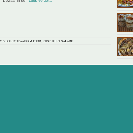
Bewaar in de
Lees verder...
Y /KOOLHYDRAATARM FOOD
,
RIJST
,
RIJST SALADE