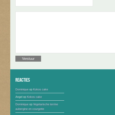
Reacties
Dominique
op
Kokos cake
Angel
op
Kokos cake
Dominique
op
Vegetarische terrine
aubergine en courgette