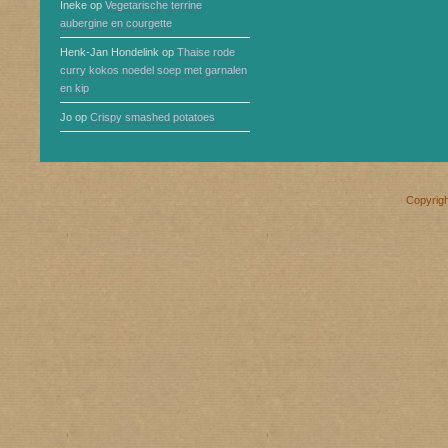
Ineke
op
Vegetarische terrine
aubergine en courgette
Henk-Jan Hondelink
op
Thaise rode
curry kokos noedel soep met garnalen
en kip
Jo
op
Crispy smashed potatoes
Copyrig