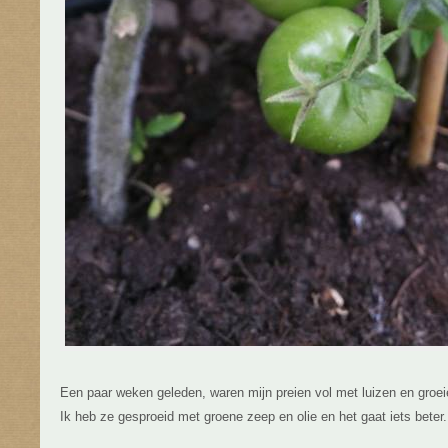
Een paar weken geleden, waren mijn preien vol met luizen en groei
Ik heb ze gesproeid met groene zeep en olie en het gaat iets beter.