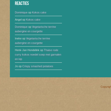
Reacties
Dominique
op
Kokos cake
Angel
op
Kokos cake
Dominique
op
Vegetarische terrine
aubergine en courgette
Ineke
op
Vegetarische terrine
aubergine en courgette
Henk-Jan Hondelink
op
Thaise rode
curry kokos noedel soep met garnalen
en kip
Jo
op
Crispy smashed potatoes
Copyrig