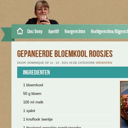
Chez Domy
Aperitif
Voorgerechten
Hoofdgerechten/Bijgerec
GEPANEERDE BLOEMKOOL ROOSJES
DOOR: DOMINIQUE OP 11 - 10 - 2021 IN DE CATEGORIE
GROENTEN
Ingredienten
1 bloemkool
50 g bloem
100 ml melk
1 sjalot
1 knoflook teentje
1 theelepel gerookte paprikapoeder