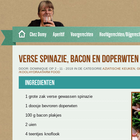
Chez Domy
Aperitif
Voorgerechten
Hoofdgerechten/Bijgerec
VERSE SPINAZIE, BACON EN DOPERWTEN
DOOR: DOMINIQUE OP 2 - 11 - 2018 IN DE CATEGORIE
AZIATISCHE KEUKEN
,
G
/KOOLHYDRAATARM FOOD
Ingredienten
1 grote zak verse gewassen spinazie
1 doosje bevroren doperwten
100 g bacon plakjes
2 uien
4 teentjes knoflook