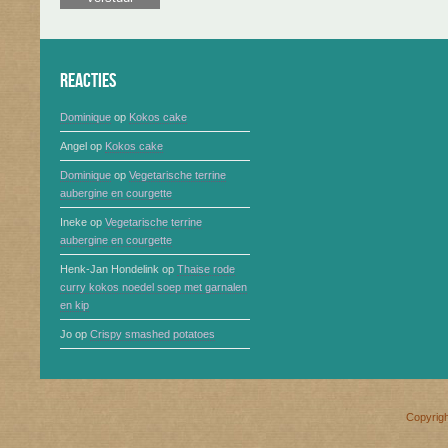
Reacties
Dominique
op
Kokos cake
Angel
op
Kokos cake
Dominique
op
Vegetarische terrine
aubergine en courgette
Ineke
op
Vegetarische terrine
aubergine en courgette
Henk-Jan Hondelink
op
Thaise rode
curry kokos noedel soep met garnalen
en kip
Jo
op
Crispy smashed potatoes
Copyrig