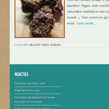
bevatten: Vijgen, rode vrucht
natuurlijke zoetheid en een z
muesli → Voor crunch en gez
extra
Lees verder...
CATEGORIE:
HEALTHY SWEET
,
KOEKJES
Reacties
Dominique
op
Kokos cake
Angel
op
Kokos cake
Dominique
op
Vegetarische terrine
aubergine en courgette
Ineke
op
Vegetarische terrine