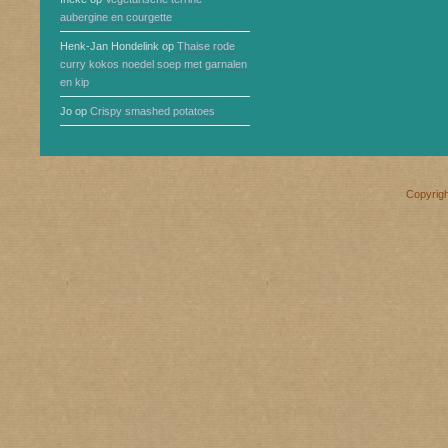
aubergine en courgette
Henk-Jan Hondelink
op
Thaise rode
curry kokos noedel soep met garnalen
en kip
Jo
op
Crispy smashed potatoes
Copyrig