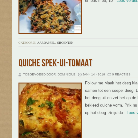
en bak mee, 10
Lees verder.
CATEGORIE:
AARDAPPEL
,
GROENTEN
QUICHE SPEK-UI-TOMAAT
TOEGEVOEGD DOOR: DOMINIQUE
JAN - 14 - 2016
0 REACTIES
Follow me Maak het deeg klaa
samen tot een soepel deeg. La
het deeg uit en zet het op d
bekleed quiche vorm. Prik nu
op het deeg. Snijd de
Lees ve