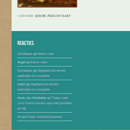
CATEGORIE:
QUICHE, PIZZA EN TAART
Reacties
Dominique
op
Kokos cake
Angel
op
Kokos cake
Dominique
op
Vegetarische terrine
aubergine en courgette
Ineke
op
Vegetarische terrine
aubergine en courgette
Henk-Jan Hondelink
op
Thaise rode
curry kokos noedel soep met garnalen
en kip
Jo
op
Crispy smashed potatoes