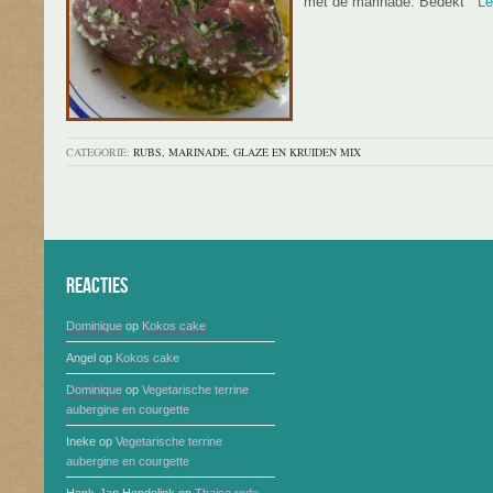
met de marinade. Bedekt
Lees
CATEGORIE:
RUBS, MARINADE, GLAZE EN KRUIDEN MIX
Reacties
Dominique
op
Kokos cake
Angel
op
Kokos cake
Dominique
op
Vegetarische terrine
aubergine en courgette
Ineke
op
Vegetarische terrine
aubergine en courgette