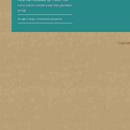
Henk-Jan Hondelink
op
Thaise rode
curry kokos noedel soep met garnalen
en kip
Jo
op
Crispy smashed potatoes
Copyrig