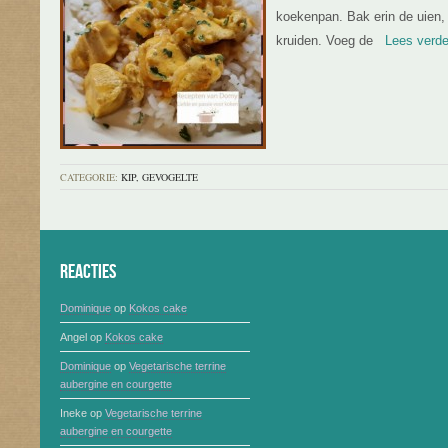
koekenpan. Bak erin de uien,
kruiden. Voeg de
Lees verder
CATEGORIE:
KIP, GEVOGELTE
Reacties
Dominique
op
Kokos cake
Angel
op
Kokos cake
Dominique
op
Vegetarische terrine
aubergine en courgette
Ineke
op
Vegetarische terrine
aubergine en courgette