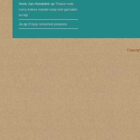
Henk-Jan Hondelink
op
Thaise rode
curry kokos noedel soep met garnalen
en kip
Jo
op
Crispy smashed potatoes
Copyrig