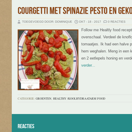
COURGETTI MET SPINAZIE PESTO EN GEK
TOEGEVOEGD DOOR: DOMINIQUE
OKT - 18 - 2017
0 REACTIES
Follow me Healtly food recep
ovenschaal. Verdeel de knofl
tomaatjes. Ik had een halve p
hem weghalen. Meng in een ko
en 2 eetlepels honing en verd
verder...
CATEGORIE:
GROENTEN
,
HEALTHY /KOOLHYDRAATARM FOOD
Reacties