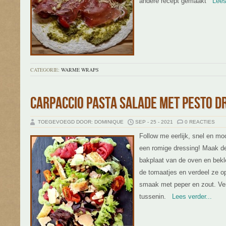
andere recept gemaakt
Lees v
CATEGORIE:
WARME WRAPS
CARPACCIO PASTA SALADE MET PESTO D
TOEGEVOEGD DOOR: DOMINIQUE
SEP - 25 - 2021
0 REACTIES
Follow me eerlijk, snel en mo
een romige dressing! Maak d
bakplaat van de oven en bek
de tomaatjes en verdeel ze o
smaak met peper en zout. Ver
tussenin.
Lees verder...