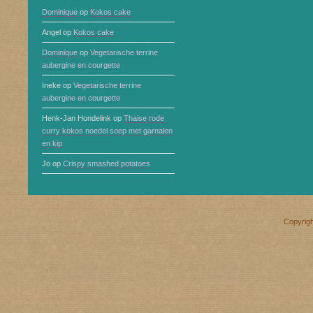
Dominique
op
Kokos cake
Angel
op
Kokos cake
Dominique
op
Vegetarische terrine
aubergine en courgette
Ineke
op
Vegetarische terrine
aubergine en courgette
Henk-Jan Hondelink
op
Thaise rode
curry kokos noedel soep met garnalen
en kip
Jo
op
Crispy smashed potatoes
Copyrig