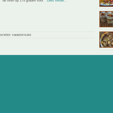
de oven op 175 graden voor.
Lees verder...
RECHTEN
,
VARKENSVLEES