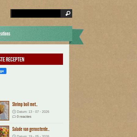
eations
te recepten
Shrimp boil met..
Datum: 13 - 07 - 2026
0 reacties
Salade van geroosterde..
Datum: 19 - 05 - 2026