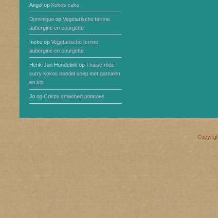
Angel
op
Kokos cake
Dominique
op
Vegetarische terrine
aubergine en courgette
Ineke
op
Vegetarische terrine
aubergine en courgette
Henk-Jan Hondelink
op
Thaise rode
curry kokos noedel soep met garnalen
en kip
Jo
op
Crispy smashed potatoes
Copyrig