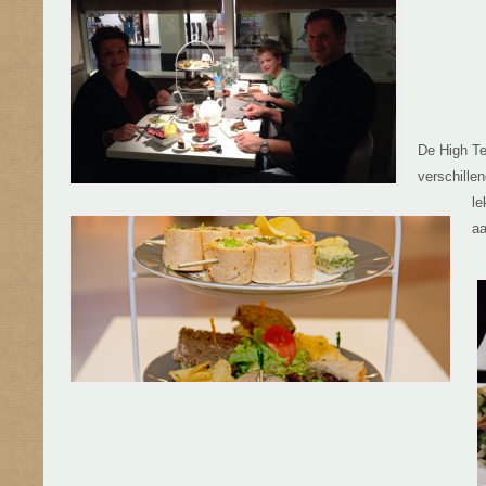
De High Tea
verschille
le
aa