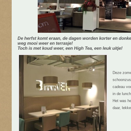
De herfst komt eraan, de dagen worden korter en donke
weg mooi weer en terrasje!
Toch is met koud weer, een High Tea, een leuk uitje!
Deze zomer
schoonzusj
cadeau voo
in de lunc
Het was he
daar, lekk