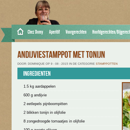
Chez Domy
Aperitif
Voorgerechten
Hoofdgerechten/Bijgerec
ANDIJVIESTAMPPOT MET TONIJN
DOOR: DOMINIQUE OP 9 - 08 - 2015 IN DE CATEGORIE
STAMPPOTTEN
Ingredienten
1.5 kg aardappelen
600 g andijvie
2 eetlepels pijnboompitten
2 blikken tonijn in olijfolie
8 zongedroogde tomaatjes in olijfolie
100 g zwarte olijven