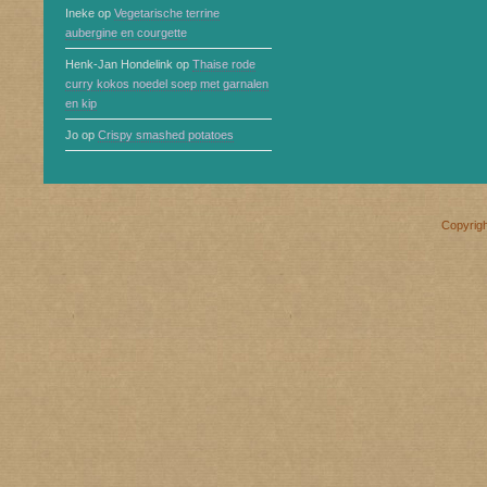
Ineke
op
Vegetarische terrine
aubergine en courgette
Henk-Jan Hondelink
op
Thaise rode
curry kokos noedel soep met garnalen
en kip
Jo
op
Crispy smashed potatoes
Copyrig