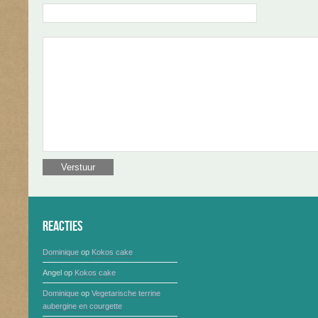
Reacties
Dominique
op
Kokos cake
Angel
op
Kokos cake
Dominique
op
Vegetarische terrine
aubergine en courgette