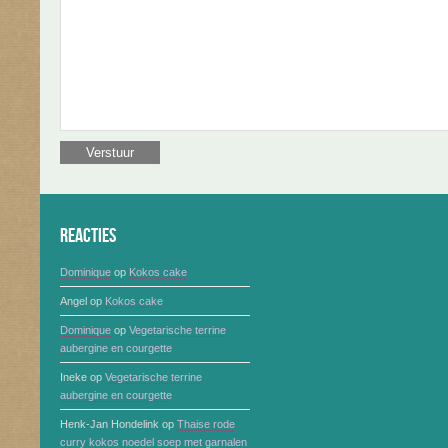
Reacties
Dominique
op
Kokos cake
Angel
op
Kokos cake
Dominique
op
Vegetarische terrine
aubergine en courgette
Ineke
op
Vegetarische terrine
aubergine en courgette
Henk-Jan Hondelink
op
Thaise rode
curry kokos noedel soep met garnalen