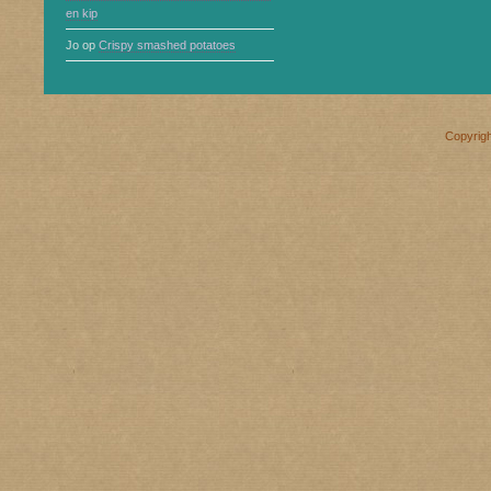
en kip
Jo
op
Crispy smashed potatoes
Copyrig