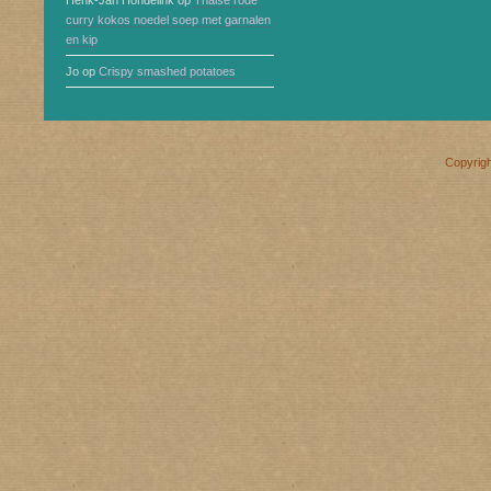
Henk-Jan Hondelink
op
Thaise rode
curry kokos noedel soep met garnalen
en kip
Jo
op
Crispy smashed potatoes
Copyrig