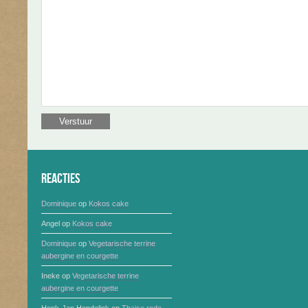
Reacties
Dominique
op
Kokos cake
Angel
op
Kokos cake
Dominique
op
Vegetarische terrine
aubergine en courgette
Ineke
op
Vegetarische terrine
aubergine en courgette