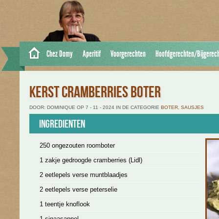
Chez Domy
Aperitif
Voorgerechten
Hoofdgerechten/Bijgerec
KERST CRAMBERRIES BOTER
DOOR: DOMINIQUE OP 7 - 11 - 2024 IN DE CATEGORIE
BOTER
,
SAUSJES
Ingredienten
250 ongezouten roomboter
1 zakje gedroogde cramberries (Lidl)
2 eetlepels verse muntblaadjes
2 eetlepels verse peterselie
1 teentje knoflook
1 sinaasappel