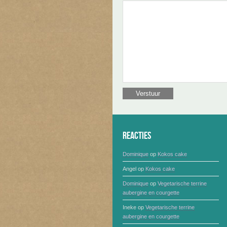
Reacties
Dominique
op
Kokos cake
Angel
op
Kokos cake
Dominique
op
Vegetarische terrine
aubergine en courgette
Ineke
op
Vegetarische terrine
aubergine en courgette