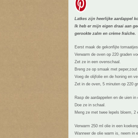
Latkes zijn heerlijke aardappel 
Ik heb er mijn eigen draai aan g
gerookte zalm en crème fraîche.
Eerst maak de gekonfijte tomaatjes 
Verwarm de oven op 220 graden voo
Zet ze in een ovenschaal.
Breng ze op smaak met peper,zout 
Voeg de olijfolie en de honing en v
Zet in de oven, 5 minuten op 220 g
Rasp de aardappelen en de uien in
Doe ze in schaal.
Meng ze met twee lepels bloem, 2 ee
Verwarm 250 ml olie in een koeken
Wanneer de olie warm is, neem in 