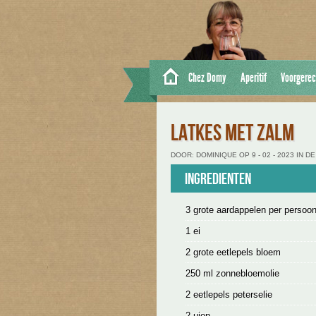
Chez Domy
Aperitif
Voorgerec
LATKES MET ZALM
DOOR: DOMINIQUE OP 9 - 02 - 2023 IN 
Ingredienten
3 grote aardappelen per persoo
1 ei
2 grote eetlepels bloem
250 ml zonnebloemolie
2 eetlepels peterselie
2 uien