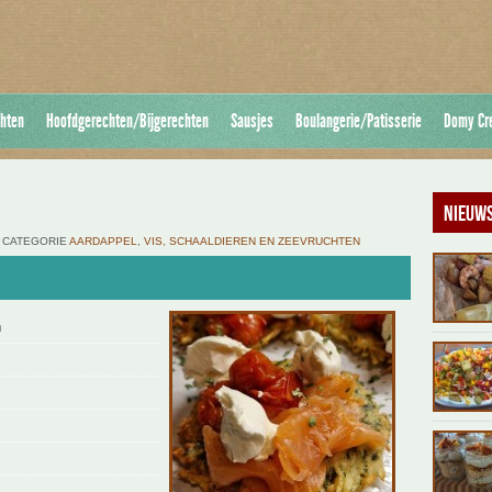
hten
Hoofdgerechten/Bijgerechten
Sausjes
Boulangerie/Patisserie
Domy Cr
Nieuws
DE CATEGORIE
AARDAPPEL
,
VIS, SCHAALDIEREN EN ZEEVRUCHTEN
n