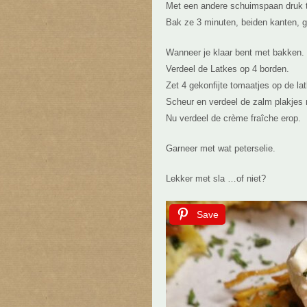
Met een andere schuimspaan druk to
Bak ze 3 minuten, beiden kanten, g
Wanneer je klaar bent met bakken.
Verdeel de Latkes op 4 borden.
Zet 4 gekonfijte tomaatjes op de la
Scheur en verdeel de zalm plakjes 
Nu verdeel de crème fraîche erop.
Garneer met wat peterselie.
Lekker met sla …of niet?
Save