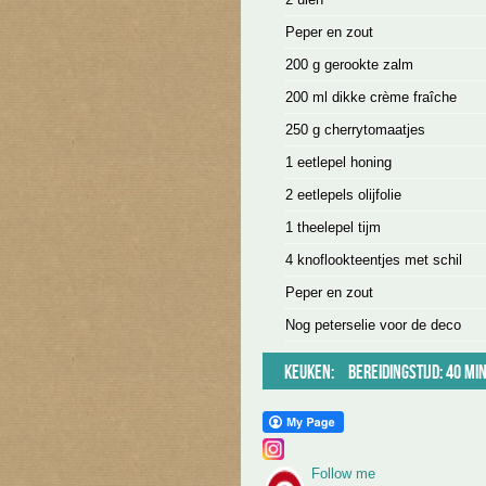
Peper en zout
200 g gerookte zalm
200 ml dikke crème fraîche
250 g cherrytomaatjes
1 eetlepel honing
2 eetlepels olijfolie
1 theelepel tijm
4 knoflookteentjes met schil
Peper en zout
Nog peterselie voor de deco
Keuken:
Bereidingstijd: 40 mi
Follow me