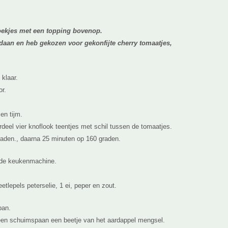
koekjes met een topping bovenop.
edaan en heb gekozen voor gekonfijte cherry tomaatjes,
klaar.
r.
en tijm.
erdeel vier knoflook teentjes met schil tussen de tomaatjes.
raden., daarna 25 minuten op 160 graden.
 de keukenmachine.
tlepels peterselie, 1 ei, peper en zout.
pan.
een schuimspaan een beetje van het aardappel mengsel.