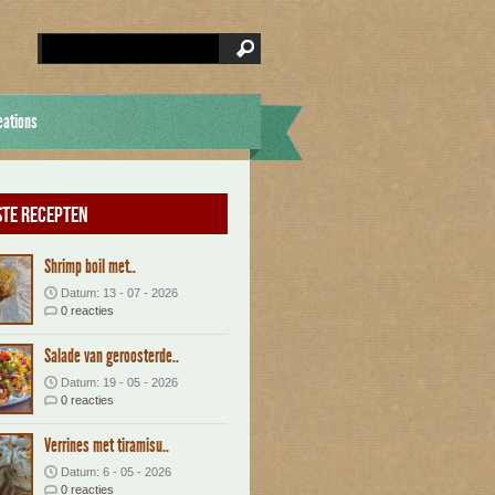
eations
te recepten
Shrimp boil met..
Datum: 13 - 07 - 2026
0 reacties
Salade van geroosterde..
Datum: 19 - 05 - 2026
0 reacties
Verrines met tiramisu..
Datum: 6 - 05 - 2026
0 reacties