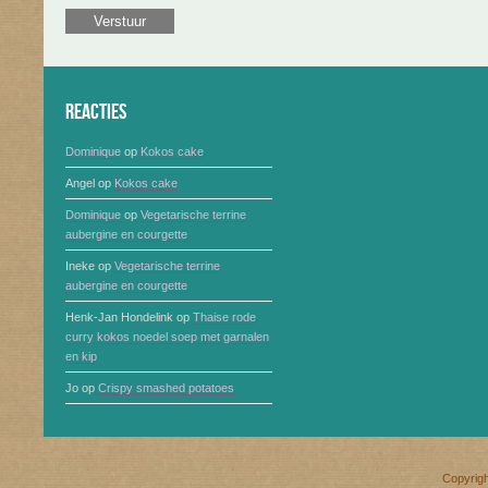
Reacties
Dominique
op
Kokos cake
Angel
op
Kokos cake
Dominique
op
Vegetarische terrine
aubergine en courgette
Ineke
op
Vegetarische terrine
aubergine en courgette
Henk-Jan Hondelink
op
Thaise rode
curry kokos noedel soep met garnalen
en kip
Jo
op
Crispy smashed potatoes
Copyrig