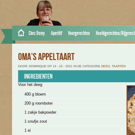
Chez Domy
Aperitif
Voorgerechten
Hoofdgerechten/Bijgerec
OMA’S APPELTAART
DOOR: DOMINIQUE OP 14 - 10 - 2021 IN DE CATEGORIE
DEEG
,
TAARTEN
Ingredienten
Voor het deeg
400 g bloem
200 g roomboter
1 zakje bakpoeder
1 snufje zout
1 ei