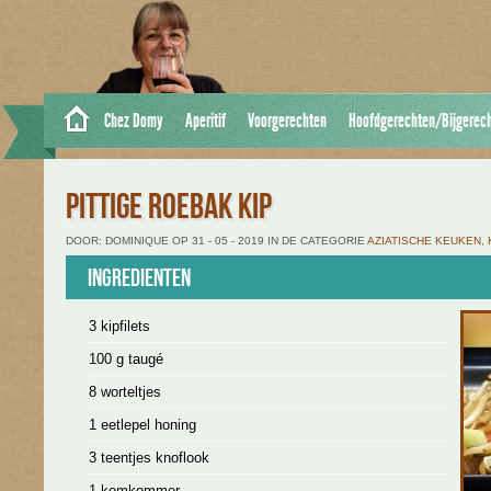
Chez Domy
Aperitif
Voorgerechten
Hoofdgerechten/Bijgerec
PITTIGE ROEBAK KIP
DOOR: DOMINIQUE OP 31 - 05 - 2019 IN DE CATEGORIE
AZIATISCHE KEUKEN
,
Ingredienten
3 kipfilets
100 g taugé
8 worteltjes
1 eetlepel honing
3 teentjes knoflook
1 komkommer