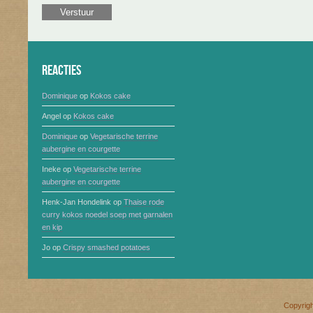
Reacties
Dominique
op
Kokos cake
Angel
op
Kokos cake
Dominique
op
Vegetarische terrine
aubergine en courgette
Ineke
op
Vegetarische terrine
aubergine en courgette
Henk-Jan Hondelink
op
Thaise rode
curry kokos noedel soep met garnalen
en kip
Jo
op
Crispy smashed potatoes
Copyrig