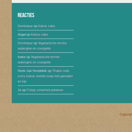
Reacties
Dominique
op
Kokos cake
Angel
op
Kokos cake
Dominique
op
Vegetarische terrine
aubergine en courgette
Ineke
op
Vegetarische terrine
aubergine en courgette
Henk-Jan Hondelink
op
Thaise rode
curry kokos noedel soep met garnalen
en kip
Jo
op
Crispy smashed potatoes
Copyrig