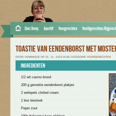
Chez Domy
Aperitif
Voorgerechten
Hoofdgerechten/Bijgerec
TOASTIE VAN EENDENBORST MET MOSTE
DOOR: DOMINIQUE OP 20 - 11 - 2023 IN DE CATEGORIE
VOORGERECHTEN
Ingredienten
1/2 wit casino brood
200 g gerookte eendenborst plakjes
2 eetlepels clotted cream
1 bos bieslook
Peper zout
100g Italiaanse kaas plakken