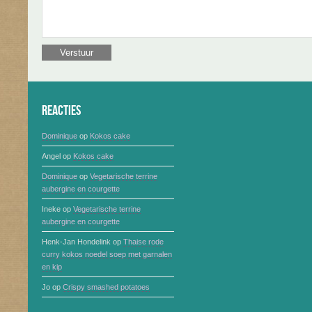
Reacties
Dominique
op
Kokos cake
Angel
op
Kokos cake
Dominique
op
Vegetarische terrine
aubergine en courgette
Ineke
op
Vegetarische terrine
aubergine en courgette
Henk-Jan Hondelink
op
Thaise rode
curry kokos noedel soep met garnalen
en kip
Jo
op
Crispy smashed potatoes