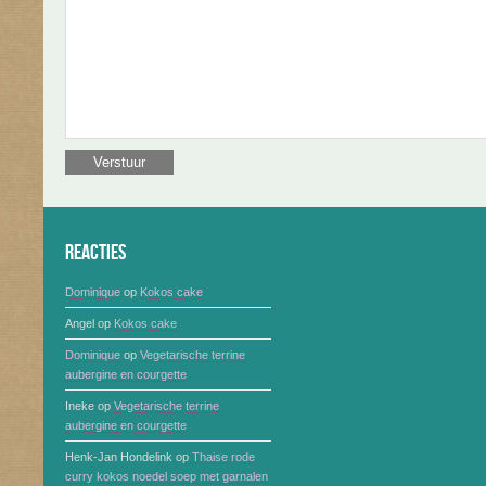
Reacties
Dominique
op
Kokos cake
Angel
op
Kokos cake
Dominique
op
Vegetarische terrine
aubergine en courgette
Ineke
op
Vegetarische terrine
aubergine en courgette
Henk-Jan Hondelink
op
Thaise rode
curry kokos noedel soep met garnalen