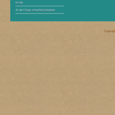
en kip
Jo
op
Crispy smashed potatoes
Copyrig