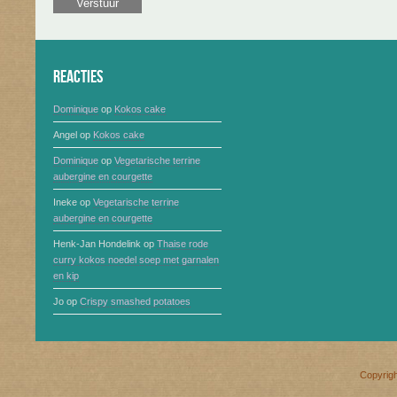
Reacties
Dominique
op
Kokos cake
Angel
op
Kokos cake
Dominique
op
Vegetarische terrine
aubergine en courgette
Ineke
op
Vegetarische terrine
aubergine en courgette
Henk-Jan Hondelink
op
Thaise rode
curry kokos noedel soep met garnalen
en kip
Jo
op
Crispy smashed potatoes
Copyrig