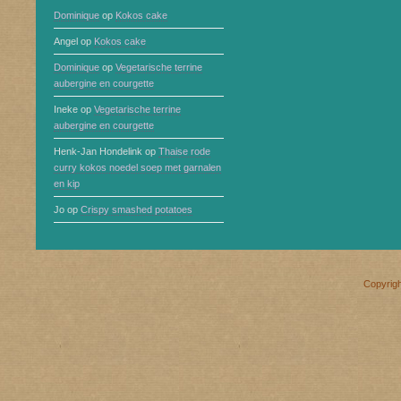
Dominique
op
Kokos cake
Angel
op
Kokos cake
Dominique
op
Vegetarische terrine
aubergine en courgette
Ineke
op
Vegetarische terrine
aubergine en courgette
Henk-Jan Hondelink
op
Thaise rode
curry kokos noedel soep met garnalen
en kip
Jo
op
Crispy smashed potatoes
Copyrig