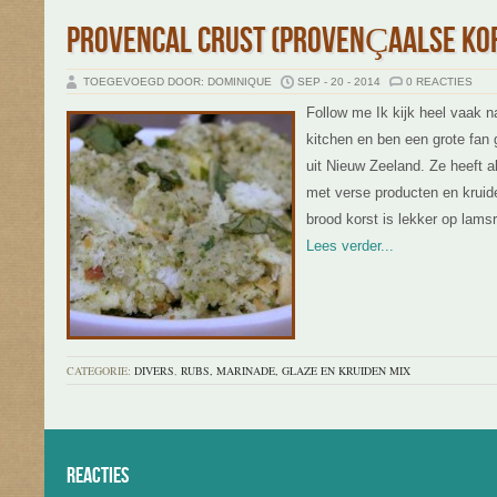
PROVENCAL CRUST (PROVENÇAALSE KO
TOEGEVOEGD DOOR: DOMINIQUE
SEP - 20 - 2014
0 REACTIES
Follow me Ik kijk heel vaak 
kitchen en ben een grote fan
uit Nieuw Zeeland. Ze heeft al
met verse producten en kruide
brood korst is lekker op lams
Lees verder...
CATEGORIE:
DIVERS
,
RUBS, MARINADE, GLAZE EN KRUIDEN MIX
Reacties