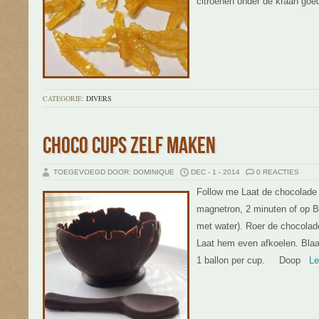
citroenen onder de kraan goe
CATEGORIE:
DIVERS
CHOCO CUPS ZELF MAKEN
TOEGEVOEGD DOOR: DOMINIQUE
DEC - 1 - 2014
0 REACTIES
Follow me Laat de chocolade 
magnetron, 2 minuten of op B
met water). Roer de chocolade
Laat hem even afkoelen. Blaas
1 ballon per cup. Doop
Lees