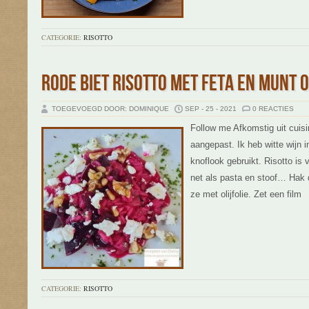
CATEGORIE:
RISOTTO
RODE BIET RISOTTO MET FETA EN MUNT O
TOEGEVOEGD DOOR: DOMINIQUE
SEP - 25 - 2021
0 REACTIES
Follow me Afkomstig uit cuisin
aangepast. Ik heb witte wijn i
knoflook gebruikt. Risotto is 
net als pasta en stoof… Hak 
ze met olijfolie. Zet een film
L
CATEGORIE:
RISOTTO