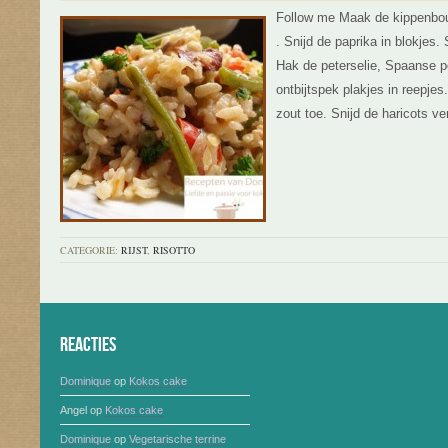
Follow me Maak de kippenbouil
. Snijd de paprika in blokjes.
Hak de peterselie, Spaanse pe
ontbijtspek plakjes in reepje
zout toe. Snijd de haricots ver
CATEGORIE:
RIJST
,
RISOTTO
Reacties
Dominique
op
Kokos cake
Angel
op
Kokos cake
Dominique
op
Vegetarische terrine