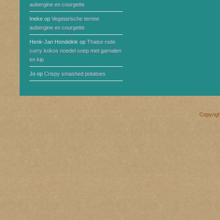
aubergine en courgette
Ineke
op
Vegetarische terrine
aubergine en courgette
Henk-Jan Hondelink
op
Thaise rode
curry kokos noedel soep met garnalen
en kip
Jo
op
Crispy smashed potatoes
Copyrig