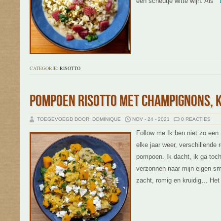
een scheutje witte wijn. Als
Le
CATEGORIE:
RISOTTO
POMPOEN RISOTTO MET CHAMPIGNONS, K
TOEGEVOEGD DOOR: DOMINIQUE
NOV - 24 - 2021
0 REACTIES
Follow me Ik ben niet zo een
elke jaar weer, verschillende 
pompoen. Ik dacht, ik ga toch
verzonnen naar mijn eigen sm
zacht, romig en kruidig… Het 