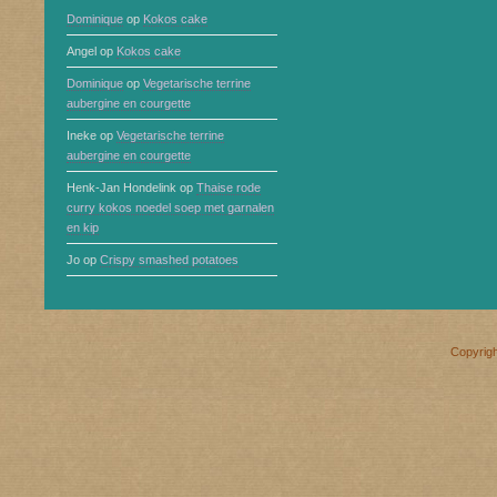
Dominique
op
Kokos cake
Angel
op
Kokos cake
Dominique
op
Vegetarische terrine
aubergine en courgette
Ineke
op
Vegetarische terrine
aubergine en courgette
Henk-Jan Hondelink
op
Thaise rode
curry kokos noedel soep met garnalen
en kip
Jo
op
Crispy smashed potatoes
Copyrig