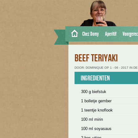
Chez Domy
Aperitif
Voorgerec
BEEF TERIYAKI
DOOR: DOMINIQUE OP 1 - 06 - 2017 IN 
Ingredienten
300 g biefstuk
1 bolletje gember
1 teentje knoflook
100 ml mirin
100 ml soyasaus
2 bos uitjes