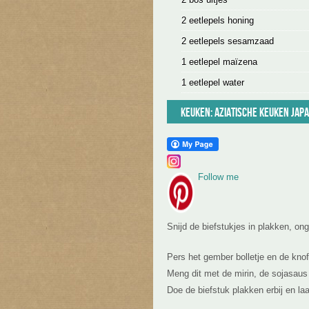
2 eetlepels honing
2 eetlepels sesamzaad
1 eetlepel maïzena
1 eetlepel water
Keuken:
Aziatische keuken
Jap
Follow me
Snijd de biefstukjes in plakken, on
Pers het gember bolletje en de knof
Meng dit met de mirin, de sojasaus
Doe de biefstuk plakken erbij en la