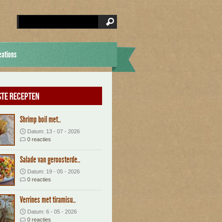
eations
te recepten
Shrimp boil met..
Datum: 13 - 07 - 2026
0 reacties
Salade van geroosterde..
Datum: 19 - 05 - 2026
0 reacties
Verrines met tiramisu..
Datum: 6 - 05 - 2026
0 reacties