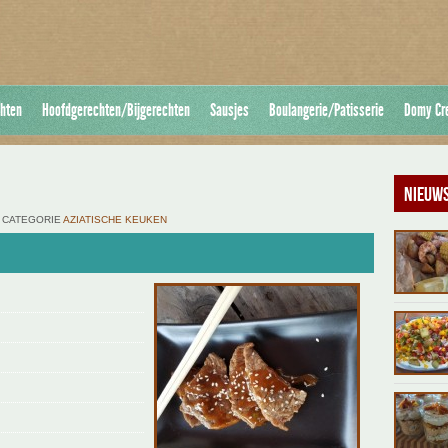
hten
Hoofdgerechten/Bijgerechten
Sausjes
Boulangerie/Patisserie
Domy Cr
Nieuws
DE CATEGORIE
AZIATISCHE KEUKEN