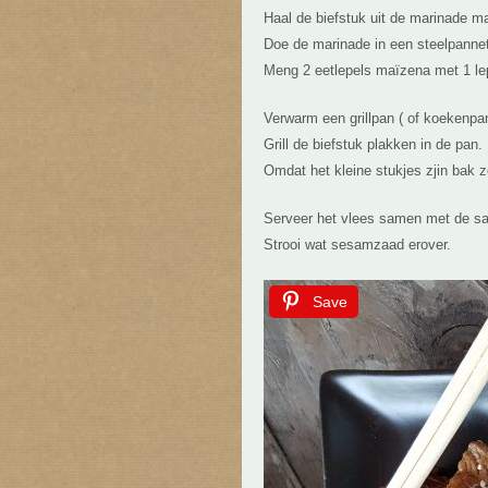
Haal de biefstuk uit de marinade m
Doe de marinade in een steelpannetj
Meng 2 eetlepels maïzena met 1 lep
Verwarm een grillpan ( of koekenpa
Grill de biefstuk plakken in de pan.
Omdat het kleine stukjes zjin bak 
Serveer het vlees samen met de sau
Strooi wat sesamzaad erover.
Save