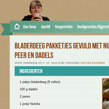
Chez Domy
Aperitif
Voorgerechten
Hoofdgerechten/Bijgerec
BLADERDEEG PAKKETJES GEVULD MET NU
PEER EN DADELS
DOOR: DOMINIQUE OP 3 - 03 - 2016 IN DE CATEGORIE
TOETJES EN GEBAK
Ingredienten
1 pakje bladerdeeg (8 vellen)
100 g dadels
2 peren
1 potje Nutella