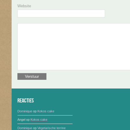
Website
Reacties
Dominique
op
Kokos cake
Angel
op
Kokos cake
Dominique
op
Vegetarische terrine