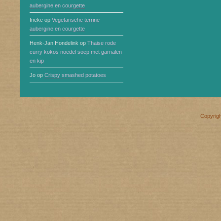
aubergine en courgette
Ineke
op
Vegetarische terrine
aubergine en courgette
Henk-Jan Hondelink
op
Thaise rode
curry kokos noedel soep met garnalen
en kip
Jo
op
Crispy smashed potatoes
Copyrig