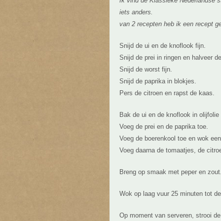
Ik vind de Klassieke Nederlandse s
iets anders.
van 2 recepten heb ik een recept ge
Snijd de ui en de knoflook fijn.
Snijd de prei in ringen en halveer d
Snijd de worst fijn.
Snijd de paprika in blokjes.
Pers de citroen en rapst de kaas.
Bak de ui en de knoflook in olijfolie
Voeg de prei en de paprika toe.
Voeg de boerenkool toe en wok een
Voeg daarna de tomaatjes, de citro
Breng op smaak met peper en zout
Wok op laag vuur 25 minuten tot de
Op moment van serveren, strooi de