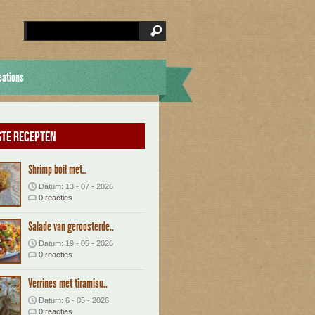
eations
te recepten
Shrimp boil met..
Datum: 13 - 07 - 2026
0 reacties
Salade van geroosterde..
Datum: 19 - 05 - 2026
0 reacties
Verrines met tiramisu..
Datum: 6 - 05 - 2026
0 reacties