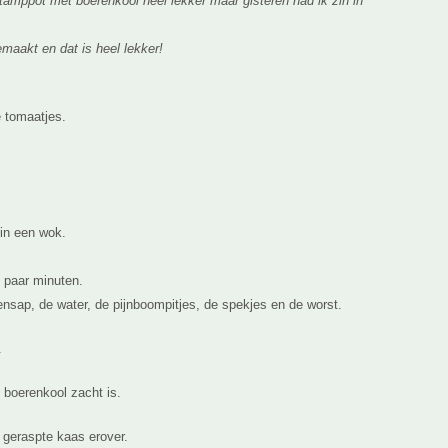
tamppot met boerenkool heel lekker maar gisteren had ik zin in
maakt en dat is heel lekker!
e tomaatjes.
 in een wok.
 paar minuten.
ensap, de water, de pijnboompitjes, de spekjes en de worst.
.
 boerenkool zacht is.
 geraspte kaas erover.