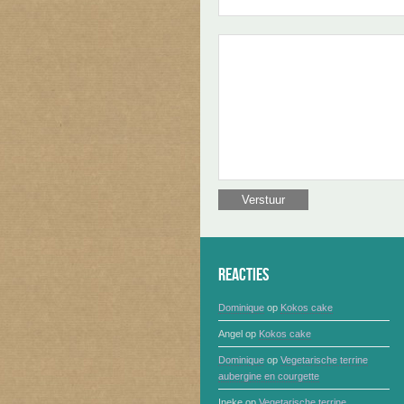
Reacties
Dominique
op
Kokos cake
Angel
op
Kokos cake
Dominique
op
Vegetarische terrine
aubergine en courgette
Ineke
op
Vegetarische terrine