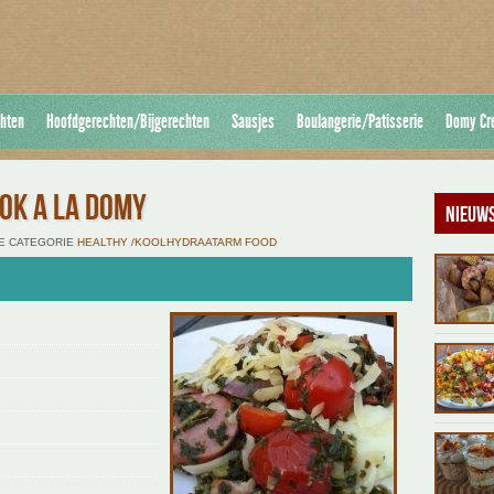
hten
Hoofdgerechten/Bijgerechten
Sausjes
Boulangerie/Patisserie
Domy Cr
OK A LA DOMY
Nieuws
 DE CATEGORIE
HEALTHY /KOOLHYDRAATARM FOOD