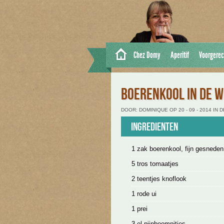
Chez Domy
Aperitif
Voorgerec
BOERENKOOL IN DE W
DOOR: DOMINIQUE OP 20 - 09 - 2014 IN
Ingredienten
1 zak boerenkool, fijn gesneden
5 tros tomaatjes
2 teentjes knoflook
1 rode ui
1 prei
3 el pijnboompitjes