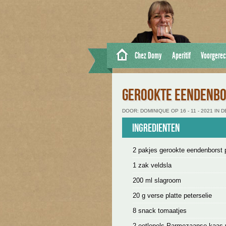
Chez Domy
Aperitif
Voorgerec
GEROOKTE EENDENBO
DOOR: DOMINIQUE OP 16 - 11 - 2021 IN
Ingredienten
2 pakjes gerookte eendenborst 
1 zak veldsla
200 ml slagroom
20 g verse platte peterselie
8 snack tomaatjes
2 eetlepels Parmezaanse kaas 