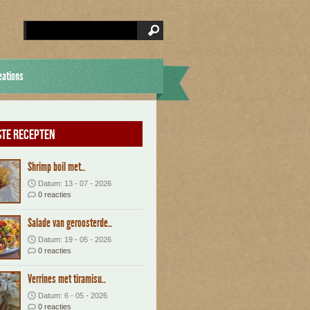
eations
te recepten
Shrimp boil met..
Datum: 13 - 07 - 2026
0 reacties
Salade van geroosterde..
Datum: 19 - 05 - 2026
0 reacties
Verrines met tiramisu..
Datum: 6 - 05 - 2026
0 reacties