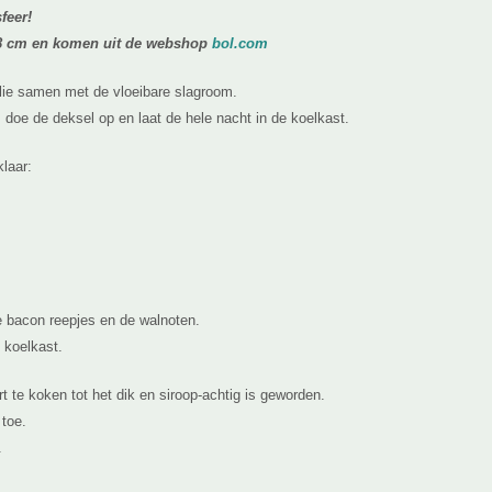
sfeer!
n 8 cm en komen uit de webshop
bol.com
lie samen met de vloeibare slagroom.
doe de deksel op en laat de hele nacht in de koelkast.
laar:
 bacon reepjes en de walnoten.
 koelkast.
t te koken tot het dik en siroop-achtig is geworden.
 toe.
.