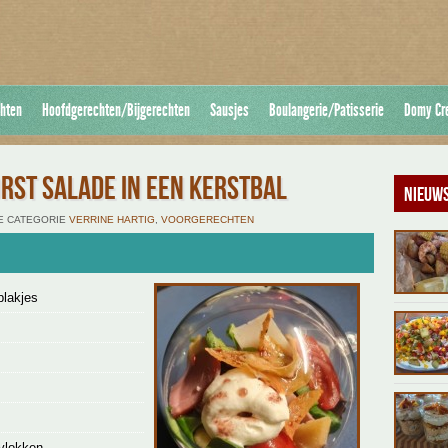
hten
Hoofdgerechten/Bijgerechten
Sausjes
Boulangerie/Patisserie
Domy Cr
RST SALADE IN EEN KERSTBAL
Nieuws
 DE CATEGORIE
VERRINE HARTIG
,
VOORGERECHTEN
plakjes
vlokken