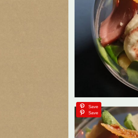
Save
Save