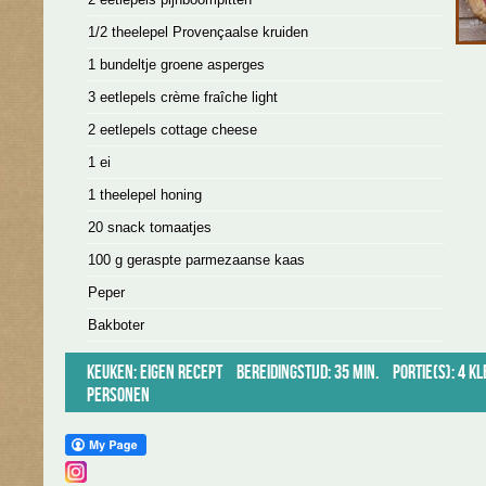
1/2 theelepel Provençaalse kruiden
1 bundeltje groene asperges
3 eetlepels crème fraîche light
2 eetlepels cottage cheese
1 ei
1 theelepel honing
20 snack tomaatjes
100 g geraspte parmezaanse kaas
Peper
Bakboter
Keuken:
Eigen recept
Bereidingstijd: 35 min.
Portie(s): 4 k
personen