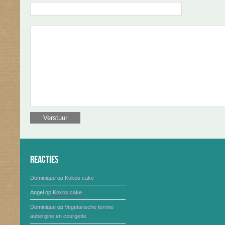
Reacties
Dominique
op
Kokos cake
Angel
op
Kokos cake
Dominique
op
Vegetarische terrine
aubergine en courgette