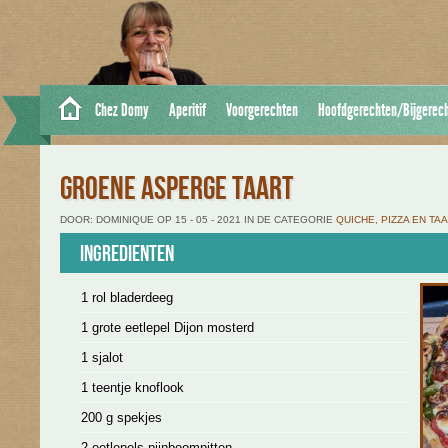
Chez Domy
Aperitif
Voorgerechten
Hoofdgerechten/Bijgerec
GROENE ASPERGE TAART
DOOR: DOMINIQUE OP 15 - 05 - 2021 IN DE CATEGORIE
QUICHE, PIZZA EN TA
Ingredienten
1 rol bladerdeeg
1 grote eetlepel Dijon mosterd
1 sjalot
1 teentje knoflook
200 g spekjes
2 eetlepels pijnboompitten