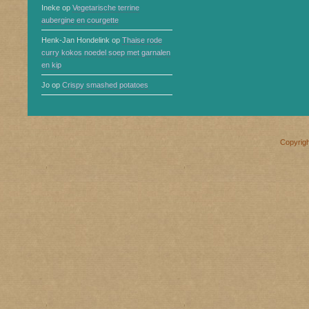
Ineke
op
Vegetarische terrine
aubergine en courgette
Henk-Jan Hondelink
op
Thaise rode
curry kokos noedel soep met garnalen
en kip
Jo
op
Crispy smashed potatoes
Copyrig