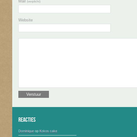
Mail
(verplicht)
Website
Reacties
Dominique
op
Kokos cake