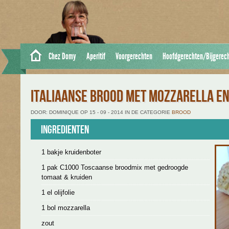
Chez Domy
Aperitif
Voorgerechten
Hoofdgerechten/Bijgerec
ITALIAANSE BROOD MET MOZZARELLA E
DOOR: DOMINIQUE OP 15 - 09 - 2014 IN DE CATEGORIE
BROOD
Ingredienten
1 bakje kruidenboter
1 pak C1000 Toscaanse broodmix met gedroogde
tomaat & kruiden
1 el olijfolie
1 bol mozzarella
zout