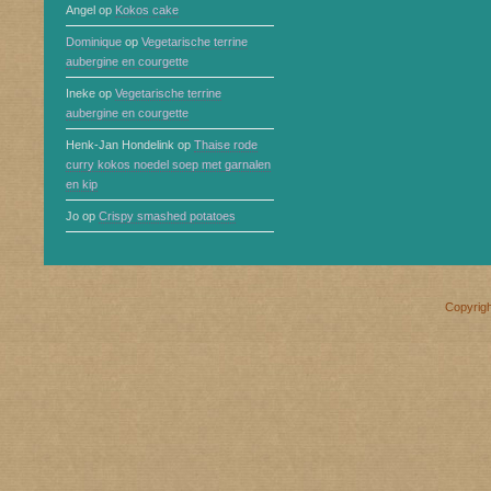
Angel
op
Kokos cake
Dominique
op
Vegetarische terrine
aubergine en courgette
Ineke
op
Vegetarische terrine
aubergine en courgette
Henk-Jan Hondelink
op
Thaise rode
curry kokos noedel soep met garnalen
en kip
Jo
op
Crispy smashed potatoes
Copyrig