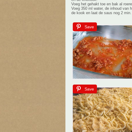
Voeg het gehakt toe en bak al roeren
Voeg 350 ml water, de inhoud van h
de kook en laat de saus nog 2 min.
Save
Save