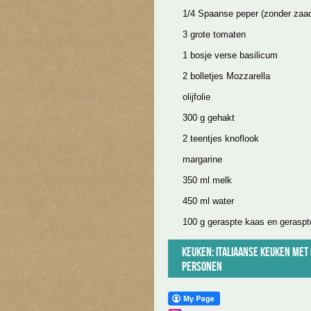
1/4 Spaanse peper (zonder zaad
3 grote tomaten
1 bosje verse basilicum
2 bolletjes Mozzarella
olijfolie
300 g gehakt
2 teentjes knoflook
margarine
350 ml melk
450 ml water
100 g geraspte kaas en gerasp
Keuken:
Italiaanse keuken
Met 
personen