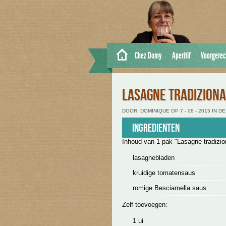
Chez Domy
Aperitif
Voorgerec
LASAGNE TRADIZION
DOOR: DOMINIQUE OP 7 - 08 - 2015 IN 
Ingredienten
Inhoud van 1 pak "Lasagne tradizio
lasagnebladen
kruidige tomatensaus
romige Besciamella saus
Zelf toevoegen:
1 ui