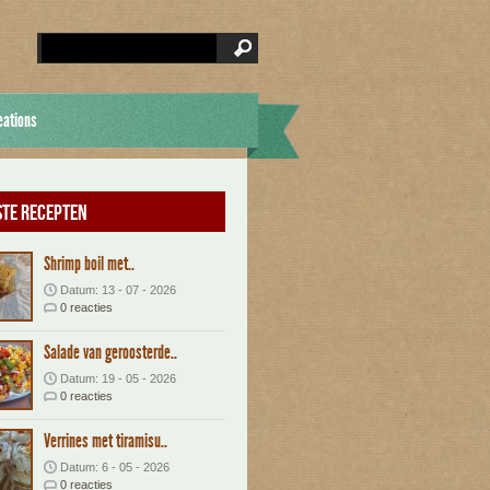
eations
te recepten
Shrimp boil met..
Datum: 13 - 07 - 2026
0 reacties
Salade van geroosterde..
Datum: 19 - 05 - 2026
0 reacties
Verrines met tiramisu..
Datum: 6 - 05 - 2026
0 reacties