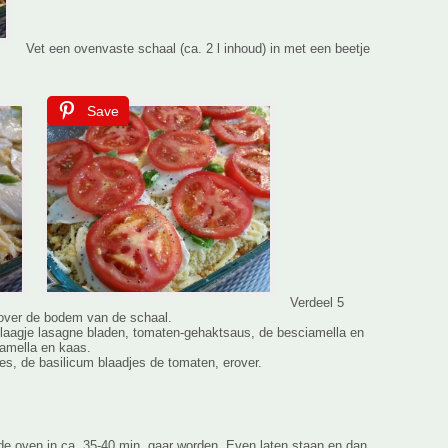
Vet een ovenvaste schaal (ca. 2 l inhoud) in met een beetje
Save
Verdeel 5
over de bodem van de schaal.
 laagje lasagne bladen, tomaten-gehaktsaus, de besciamella en
iamella en kaas.
es, de basilicum blaadjes de tomaten, erover.
de oven in ca. 35-40 min. gaar worden Even laten staan en dan