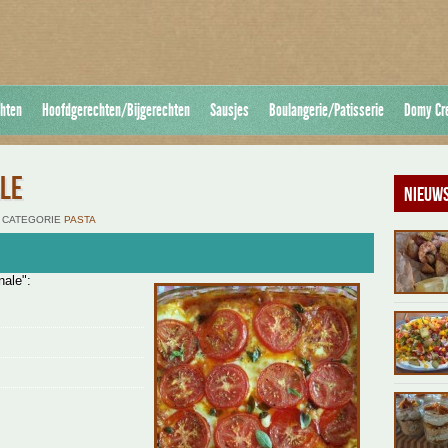
hten
Hoofdgerechten/Bijgerechten
Sausjes
Boulangerie/Patisserie
Domy Cr
ALE
Nieuws
DE CATEGORIE
PASTA
nale":