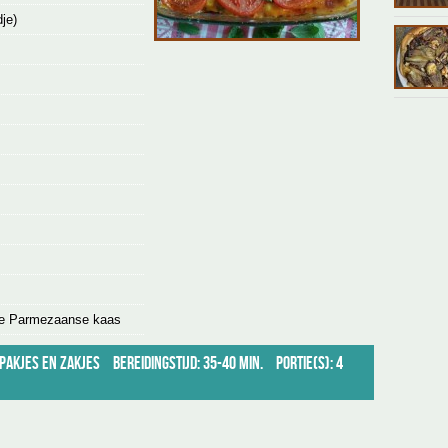
je)
te Parmezaanse kaas
pakjes en zakjes
Bereidingstijd: 35-40 min.
Portie(s): 4