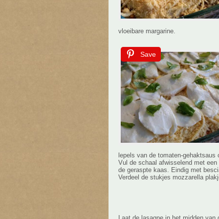
vloeibare margarine.
Save
lepels van de tomaten-gehaktsaus 
Vul de schaal afwisselend met een
de geraspte kaas. Eindig met besc
Verdeel de stukjes mozzarella plakj
Laat de lasagne in het midden van 