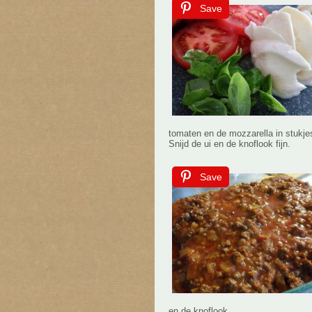
Save
tomaten en de mozzarella in stukje
Snijd de ui en de knoflook fijn.
Save
en de knoflook.