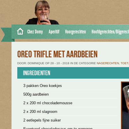
Chez Domy
Aperitif
Voorgerechten
Hoofdgerechten/Bijgerec
OREO TRIFLE MET AARDBEIEN
DOOR: DOMINIQUE OP 28 - 10 - 2018 IN DE CATEGORIE
NAGERECHTEN
,
TOET
Ingredienten
3 pakken Oreo koekjes
500g aardbeien
2 x 200 ml chocolademousse
2 x 200 ml slagroom
2 eetlepels fijne suiker
Eventueel chocoladesaus om te garneren