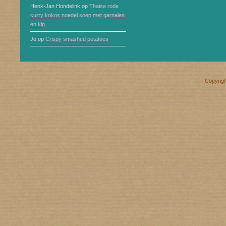
Henk-Jan Hondelink
op
Thaise rode
curry kokos noedel soep met garnalen
en kip
Jo
op
Crispy smashed potatoes
Copyrig