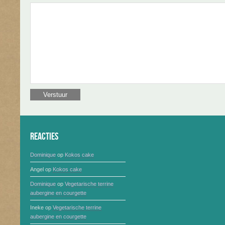
Reacties
Dominique
op
Kokos cake
Angel
op
Kokos cake
Dominique
op
Vegetarische terrine
aubergine en courgette
Ineke
op
Vegetarische terrine
aubergine en courgette